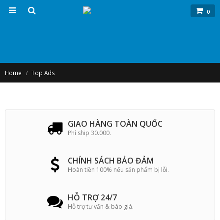
0
Home
Top Ads
GIAO HÀNG TOÀN QUỐC
Phí ship 30.000.
CHÍNH SÁCH BẢO ĐẢM
Hoàn tiền 100% nếu sản phẩm bị lỗi.
HỖ TRỢ 24/7
Hỗ trợ tư vấn & báo giá.