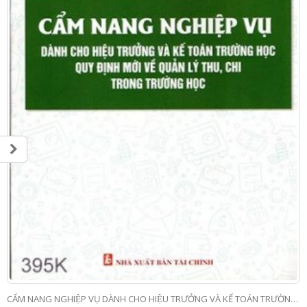
CẨM NANG NGHIỆP VỤ DÀNH CHO HIỆU TRƯỞNG VÀ KẾ TOÁN TRƯỜNG HỌC, QUY ĐỊNH MỚI VỀ QUẢN LÝ THU CHI TRONG NHÀ TRƯỜNG