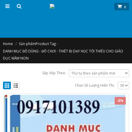
0
Home
Sản phẩm
Product Tag -
DANH MỤC ĐỒ DÙNG - ĐỒ CHƠI - THIẾT BỊ DẠY HỌC TỐI THIỂU CHO GIÁO
DỤC MẦM NON
Sắp Xếp Theo:
Chọn Số Lượng Hiển Thị:
-8%