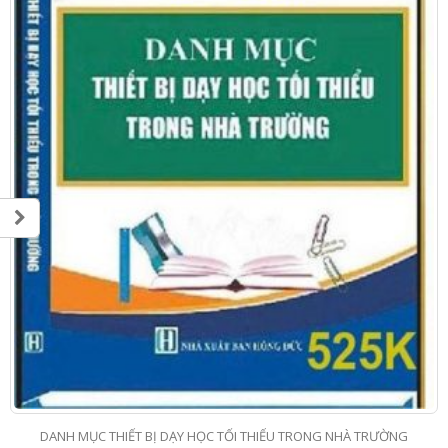
DANH MỤC THIẾT BỊ DẠY HỌC TỐI THIỂU TRONG NHÀ TRƯỜNG