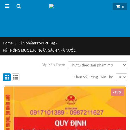
0
Home
Sản phẩm
Product Tag -
HỆ THỐNG MỤC LỤC NGÂN SÁCH NHÀ NƯỚC
Sắp Xếp Theo:
Chọn Số Lượng Hiển Thị:
-18%