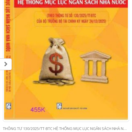
THÔNG TƯ 130/2025/TT-BTC HỆ THỐNG MỤC LỤC NGÂN SÁCH NHÀ NƯỚC