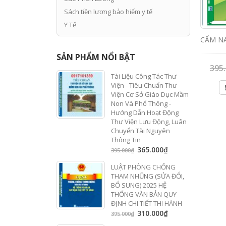
Sách tiền lương bảo hiểm y tế
Y Tế
SẢN PHẨM NỔI BẬT
395
Tài Liệu Công Tác Thư
Viện - Tiêu Chuẩn Thư
Viện Cơ Sở Giáo Dục Mầm
Non Và Phổ Thông -
Hướng Dẫn Hoạt Động
Thư Viện Lưu Động, Luân
Chuyển Tài Nguyên
Thông Tin
365.000
₫
395.000
₫
LUẬT PHÒNG CHỐNG
THAM NHŨNG (SỬA ĐỔI,
BỔ SUNG) 2025 HỆ
THỐNG VĂN BẢN QUY
ĐỊNH CHI TIẾT THI HÀNH
310.000
₫
395.000
₫