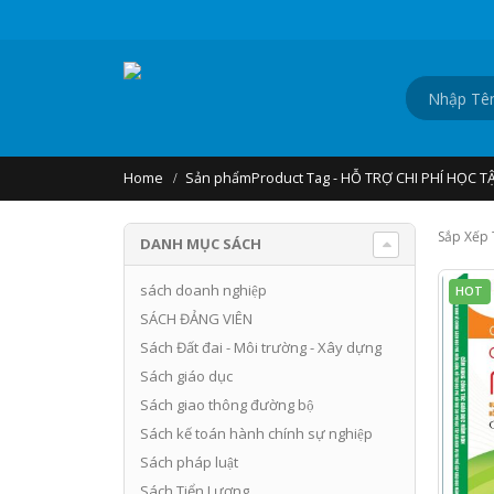
Home
Sản phẩm
Product Tag -
HỖ TRỢ CHI PHÍ HỌC T
Sắp Xếp 
DANH MỤC SÁCH
sách doanh nghiệp
HOT
SÁCH ĐẢNG VIÊN
Sách Đất đai - Môi trường - Xây dựng
Sách giáo dục
Sách giao thông đường bộ
Sách kế toán hành chính sự nghiệp
Sách pháp luật
Sách Tiển Lương