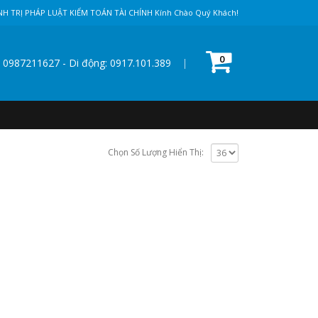
NH TRỊ PHÁP LUẬT KIỂM TOÁN TÀI CHÍNH Kính Chào Quý Khách!
0
0987211627 - Di động: 0917.101.389
|
Chọn Số Lượng Hiển Thị: