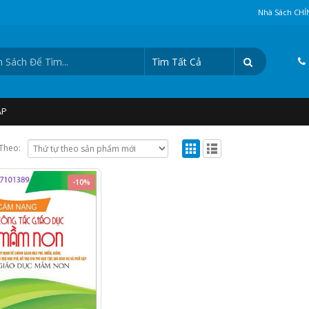
Nhà Sách CHÍ
Tìm Tất Cả
ẬP
Theo:
-10%