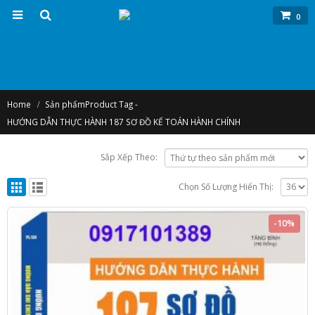
0
Home
Sản phẩm
Product Tag -
HƯỚNG DẪN THỰC HÀNH 187 SƠ ĐỒ KẾ TOÁN HÀNH CHÍNH
Sắp Xếp Theo:
Chọn Số Lượng Hiển Thị:
-10%