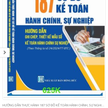
HƯỚNG DẪN THỰC HÀNH 187 SƠ ĐỒ KẾ TOÁN HÀNH CHÍNH, SỰ NGHIỆP & PHƯƠNG PHÁP GHI CHÉP, THIẾT KẾ MẪU SỔ KẾ TOÁN HÀNH CHÍNH, SỰ NGHIỆP (Theo Thông tư số 24/2024/TT-BTC)