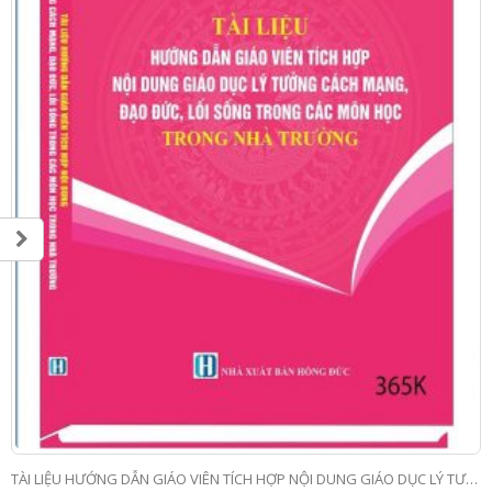
TÀI LIỆU HƯỚNG DẪN GIÁO VIÊN TÍCH HỢP NỘI DUNG GIÁO DỤC LÝ TƯỞNG CÁCH MẠNG, ĐẠO ĐỨC, LỐI SỐNG TRONG CÁC MÔN HỌC TRONG NHÀ TRƯỜNG