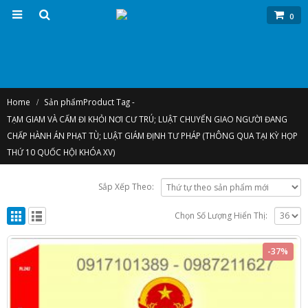
0
Home
Sản phẩm
Product Tag -
TẠM GIAM VÀ CẤM ĐI KHỎI NƠI CƯ TRÚ; LUẬT CHUYỂN GIAO NGƯỜI ĐANG
CHẤP HÀNH ÁN PHẠT TÙ; LUẬT GIÁM ĐỊNH TƯ PHÁP (THÔNG QUA TẠI KỲ HỌP
THỨ 10 QUỐC HỘI KHÓA XV)
Sắp Xếp Theo:
Chọn Số Lượng Hiển Thị:
-37%