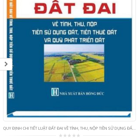
QUY ĐỊNH CHI TIẾT LUẬT ĐẤT ĐAI VỀ TÍNH, THU, NỘP TIỀN SỬ DỤNG ĐẤT, TIỀN THUÊ ĐẤT VÀ QUỸ PHÁT TRIỂN ĐẤT